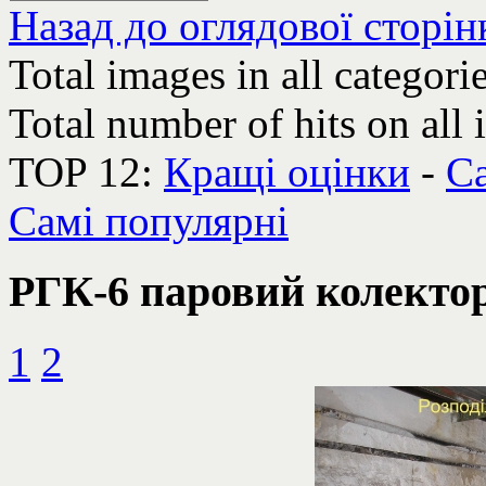
Назад до оглядової сторін
Total images in all categori
Total number of hits on all
TOP 12:
Кращі оцінки
-
Са
Самі популярні
РГК-6 паровий колекто
1
2