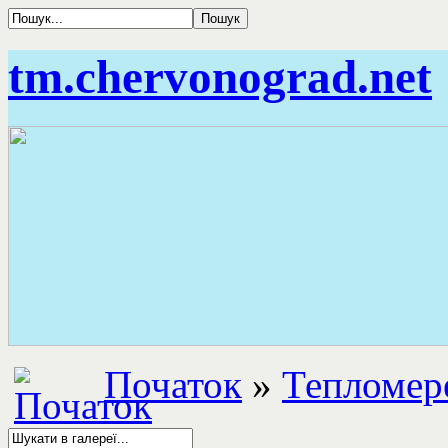
tm.chervonograd.net
Початок
»
Тепломер