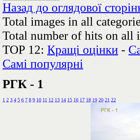
Назад до оглядової сторін
Total images in all categori
Total number of hits on all
TOP 12:
Кращі оцінки
-
Са
Самі популярні
РГК - 1
1
2
3
4
5
6
7
8
9
10
11
12
13
14
15
16
17
18
19
20
21
22