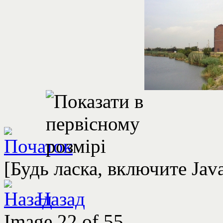
[Будь ласка, включите Jav
Назад
Image 22 of 55