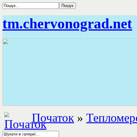
tm.chervonograd.net
Початок
»
Тепломер