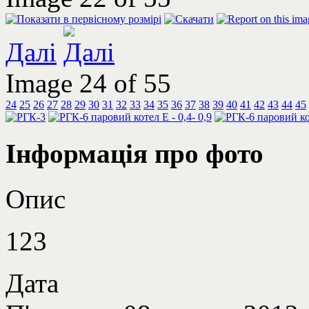
Далі
Image 24 of 55
24
25
26
27
28
29
30
31
32
33
34
35
36
37
38
39
40
41
42
43
44
45
Інформація про фото
Опис
123
Дата