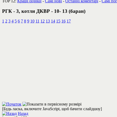
TOP 12:
Кращі оцінки
-
Самі нові
-
Останні коментарі
-
Самі по
РГК - 3, котли ДКВР - 10- 13 (баран)
1
2
3
4
5
6
7
8
9
10
11
12
13
14
15
16
17
[Будь ласка, включите JavaScript, щоб бачити слайдшоу]
Назад