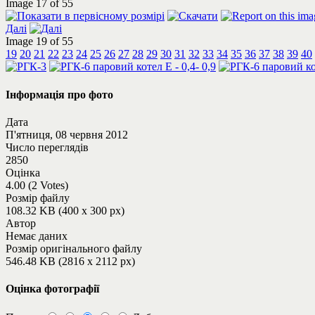
Image 17 of 55
Далі
Image 19 of 55
19
20
21
22
23
24
25
26
27
28
29
30
31
32
33
34
35
36
37
38
39
40
Інформація про фото
Дата
П'ятниця, 08 червня 2012
Число переглядів
2850
Оцінка
4.00 (2 Votes)
Розмір файлу
108.32 KB (400 x 300 px)
Автор
Немає даних
Розмір оригінального файлу
546.48 KB (2816 x 2112 px)
Оцінка фотографії