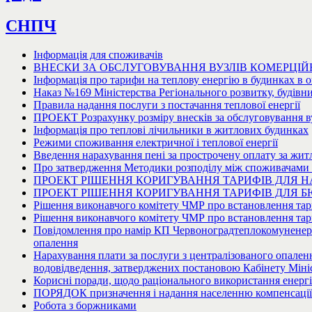
СНПЧ
Інформація для споживачів
ВНЕСКИ ЗА ОБСЛУГОВУВАННЯ ВУЗЛІВ КОМЕРЦІЙ
Інформація про тарифи на теплову енергію в будинках в 
Наказ №169 Міністерства Регіонального розвитку, будівни
Правила надання послуги з постачання теплової енергії
ПРОЕКТ Розрахунку розміру внесків за обслуговування ву
Інформація про теплові лічильники в житлових будинках
Режими споживання електричної і теплової енергії
Введення нарахування пені за прострочену оплату за жит
Про затвердження Методики розподілу між споживачами о
ПРОЕКТ РІШЕННЯ КОРИГУВАННЯ ТАРИФІВ ДЛЯ 
ПРОЕКТ РІШЕННЯ КОРИГУВАННЯ ТАРИФІВ ДЛЯ 
Рішення виконавчого комітету ЧМР про встановлення тар
Рішення виконавчого комітету ЧМР про встановлення тар
Повідомлення про намір КП Червоноградтеплокомуненерго 
опалення
Нарахування плати за послуги з централізованого опаленн
водовідведення, затверджених постановою Кабінету Мініст
Корисні поради, щодо раціонального використання енергії
ПОРЯДОК призначення і надання населенню компенсації д
Робота з боржниками