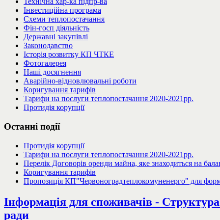
Технічна хар-ка підпр-ва
Інвестиційна програма
Схеми теплопостачання
Фін-госп діяльність
Державні закупівлі
Законодавство
Історія розвитку КП ЧТКЕ
Фотогалерея
Наші досягнення
Аварійно-відновлювальні роботи
Коригування тарифів
Тарифи на послуги теплопостачання 2020-2021рр.
Протидія корупції
Останні
події
Протидія корупції
Тарифи на послуги теплопостачання 2020-2021рр.
Перелік Договорів оренди майна, яке знаходиться на бал
Коригування тарифів
Пропозиція КП"Червоноградтеплокомуненерго" для форму
Інформація для споживачів - Структур
ради