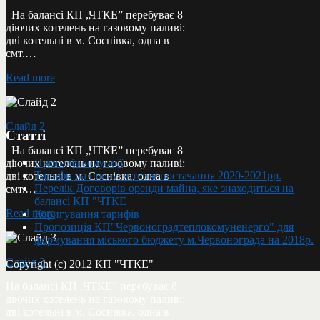
На балансі КП „ЧТКЕ” перебуває 8
діючих котелень на газовому паливі:
дві котельні в м. Соснівка, одна в
смт.…
Read more
Слайд 2
Статті
На балансі КП „ЧТКЕ” перебуває 8
Протидія корупції
діючих котелень на газовому паливі:
Тарифи на послуги теплопостачання 2020-2021рр.
дві котельні в м. Соснівка, одна в
Перелік Договорів оренди майна, яке знаходиться на
смт.…
балансі КП "ЧТКЕ
Read more
Коригування тарифів
Пропозиція КП"Червоноградтеплокомуненерго" для
формування міського бюджету м.Червонограда на 2018р.
Слайд 3
Copyright (c) 2012 КП "ЧТКЕ"
На балансі КП „ЧТКЕ” перебуває 8
діючих котелень на газовому паливі:
дві котельні в м. Соснівка, одна в