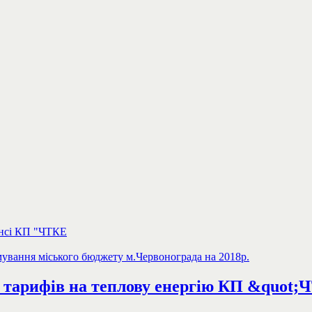
ансі КП "ЧТКЕ
вання міського бюджету м.Червонограда на 2018р.
а тарифів на теплову енергію КП &quot;