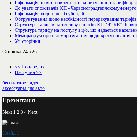
Інформація по встановленню та коригуванню тарифів для 
До уваги споживачів КП «Червоноградтеплокомуненерго»
Інформація щодо пільг і субсидій
Обгрунтування щодо необхідності перерахування тарифів 
Структура тарифів на теплову енергію КП "ЧТКЕ" Червон
Структура тарифу на послугу з ц/о, що надається населе
Меморандум про взаєморозуміння щодо врегулювання пробл
Усі сторінки
Сторінка 24 з 26
<< Попередня
Наступна >>
бесплатное видео
аксессуары для авто
Презентація
Next
1
2
3
4
Next
Слайд 1