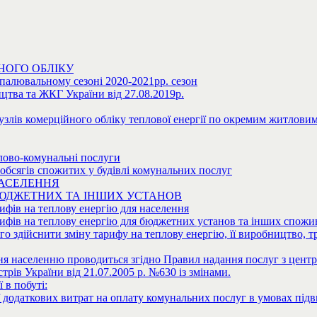
НОГО ОБЛІКУ
опалювальному сезоні 2020-2021рр. сезон
цтва та ЖКГ України від 27.08.2019р.
злів комерційного обліку теплової енергії по окремим житловим
лово-комунальні послуги
бсягів спожитих у будівлі комунальних послуг
НАСЕЛЕННЯ
БЮДЖЕТНИХ ТА ІНШИХ УСТАНОВ
ифів на теплову енергію для населення
ифів на теплову енергію для бюджетних установ та інших спожи
здійснити зміну тарифу на теплову енергію, її виробництво, тр
я населенню проводиться згідно Правил надання послуг з централ
рів України від 21.07.2005 р. №630 із змінами.
 в побуті:
одаткових витрат на оплату комунальних послуг в умовах підви