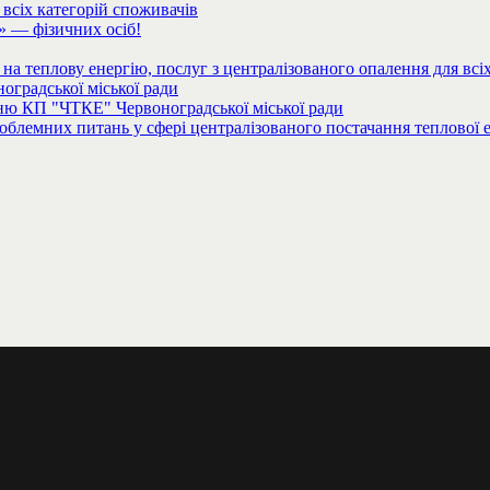
всіх категорій споживачів
 — фізичних осіб!
на теплову енергію, послуг з централізованого опалення для в
оградської міської ради
нню КП "ЧТКЕ" Червоноградської міської ради
емних питань у сфері централізованого постачання теплової ен