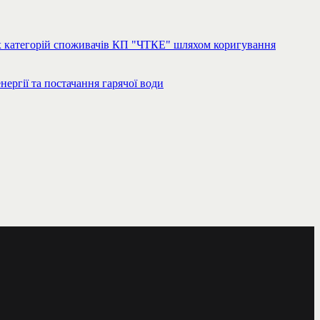
сіх категорій споживачів КП "ЧТКЕ" шляхом коригування
ергії та постачання гарячої води