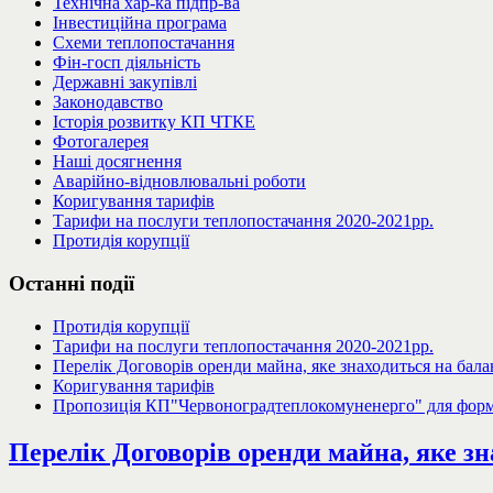
Технічна хар-ка підпр-ва
Інвестиційна програма
Схеми теплопостачання
Фін-госп діяльність
Державні закупівлі
Законодавство
Історія розвитку КП ЧТКЕ
Фотогалерея
Наші досягнення
Аварійно-відновлювальні роботи
Коригування тарифів
Тарифи на послуги теплопостачання 2020-2021рр.
Протидія корупції
Останні
події
Протидія корупції
Тарифи на послуги теплопостачання 2020-2021рр.
Перелік Договорів оренди майна, яке знаходиться на бал
Коригування тарифів
Пропозиція КП"Червоноградтеплокомуненерго" для форму
Перелік Договорів оренди майна, яке з