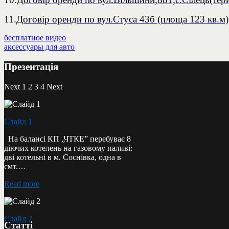
11.
Договір оренди по вул.Стуса 43б (площа 123 кв.м)
бесплатное видео
аксессуары для авто
Презентація
Next
1
2
3
4
Next
Слайд 1
На балансі КП „ЧТКЕ” перебуває 8
діючих котелень на газовому паливі:
дві котельні в м. Соснівка, одна в
смт.…
Read more
Слайд 2
Статті