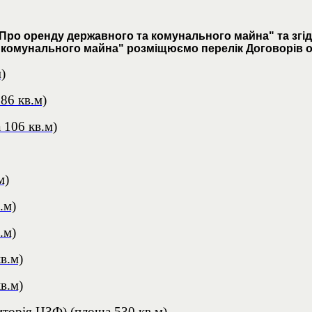
 "Про оренду державного та комунального майна" та згід
і комунального майна" розміщюємо перелік Договорів о
)
86 кв.м)
 106 кв.м)
м)
.м)
.м)
в.м)
в.м)
иторія ЦЗФ) (площа 530 кв.м)