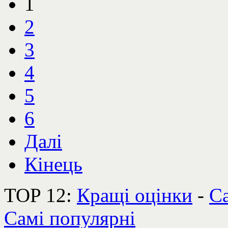
1
2
3
4
5
6
Далі
Кінець
TOP 12:
Кращі оцінки
-
Са
Самі популярні