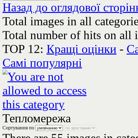
Назад до оглядової сторін
Total images in all categori
Total number of hits on all
TOP 12:
Кращі оцінки
-
Са
Самі популярні
Тепломережа
Сортування по
There are 55 images in cate